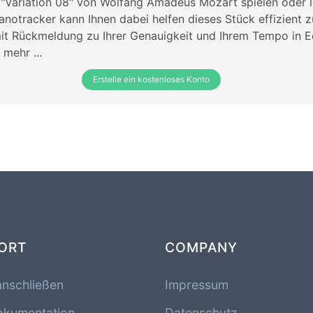
 "Variation 08" von Wolfang Amadeus Mozart spielen oder 
ianotracker kann Ihnen dabei helfen dieses Stück effizient z
mit Rückmeldung zu Ihrer Genauigkeit und Ihrem Tempo in E
 mehr ...
Erstelle ein kostenloses Konto
ORT
COMPANY
anschließen
Impressum
okumentation
Datenschutz