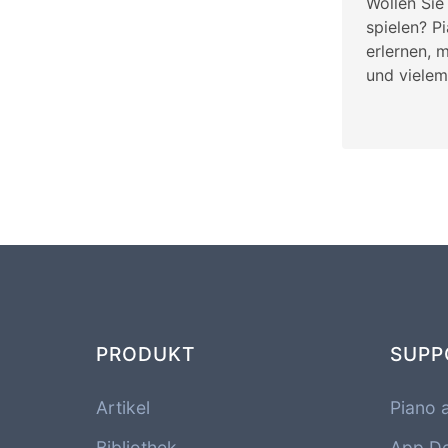
Wollen Sie
spielen? P
erlernen, 
und vielem
PRODUKT
SUPP
Artikel
Piano 
Bibliothek
App D